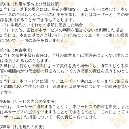
第6条（利用制限および登録抹消）
1.当社は、以下の場合には、事前の通知なく、ユーザーに対して、本サ
ービスの全部もしくは一部の利用を制限し、またはユーザーとしての登
録を抹消することができるものとします。
（1）本規約のいずれかの条項に違反した場合
（2）その他、当社が本サービスの利用を適当でないと判断した場合
2.当社は、本条に基づき当社が行った行為によりユーザーに生じた損害
について、一切の責任を負いません。
第7条（免責事項）
1.当社の債務不履行責任は、当社の故意または重過失によらない場合に
は免責されるものとします。
2.当社は、何らかの理由によって責任を負う場合にも、通常生じうる損
害の範囲内かつ代金額の範囲内においてのみ賠償の責任を負うものとし
ます。
3.当社は、本サービスに関して、ユーザーと他のユーザーまたは第三者
との間において生じた取引、連絡または紛争等について一切責任を負い
ません。
第8条（サービス内容の変更等）
当社は、ユーザーに通知することなく、本サービスの内容を変更しまた
は本サービスの提供を中止することができるものとし、これによってユ
ーザーに生じた損害について一切の責任を負いません。
第9条（利用規約の変更）