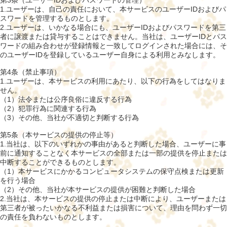
第3条（ユーザーIDおよびパスワードの管理）
1.ユーザーは、自己の責任において、本サービスのユーザーIDおよびパ
スワードを管理するものとします。
2.ユーザーは、いかなる場合にも、ユーザーIDおよびパスワードを第三
者に譲渡または貸与することはできません。当社は、ユーザーIDとパス
ワードの組み合わせが登録情報と一致してログインされた場合には、そ
のユーザーIDを登録しているユーザー自身による利用とみなします。
第4条（禁止事項）
1.ユーザーは、本サービスの利用にあたり、以下の行為をしてはなりま
せん。
（1）法令または公序良俗に違反する行為
（2）犯罪行為に関連する行為
（3）その他、当社が不適切と判断する行為
第5条（本サービスの提供の停止等）
1.当社は、以下のいずれかの事由があると判断した場合、ユーザーに事
前に通知することなく本サービスの全部または一部の提供を停止または
中断することができるものとします。
（1）本サービスにかかるコンピュータシステムの保守点検または更新
を行う場合
（2）その他、当社が本サービスの提供が困難と判断した場合
2.当社は、本サービスの提供の停止または中断により、ユーザーまたは
第三者が被ったいかなる不利益または損害について、理由を問わず一切
の責任を負わないものとします。