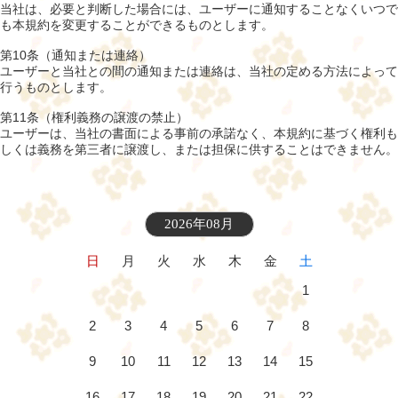
当社は、必要と判断した場合には、ユーザーに通知することなくいつで
も本規約を変更することができるものとします。
第10条（通知または連絡）
ユーザーと当社との間の通知または連絡は、当社の定める方法によって
行うものとします。
第11条（権利義務の譲渡の禁止）
ユーザーは、当社の書面による事前の承諾なく、本規約に基づく権利も
しくは義務を第三者に譲渡し、または担保に供することはできません。
2026年08月
日
月
火
水
木
金
土
1
2
3
4
5
6
7
8
9
10
11
12
13
14
15
16
17
18
19
20
21
22